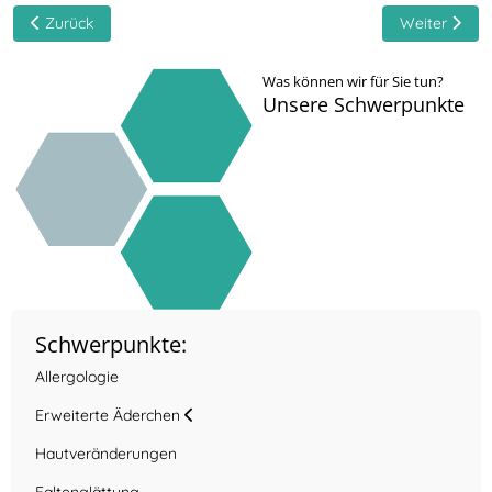
Vorheriger Beitrag: Allergologie
Nächster Bei
Zurück
Weiter
Was können wir für Sie tun?
Unsere Schwerpunkte
Schwerpunkte:
Allergologie
Erweiterte Äderchen
Hautveränderungen