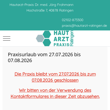
Hautarzt-Praxis Dr. med. Jörg Frohmann
Hochstraße 7, 40878 Ratingen
02102-873300
praxis
@
hautarzt-ratingen.de
Mobile Menu Toggle
Praxisurlaub vom 27.07.2026 bis
07.08.2026
Die Praxis bleibt vom 27.07.2026 bis zum
07.08.2026 geschlossen
Wir bitten von der Verwendung des
Kontaktformulares in dieser Zeit abzusehen.