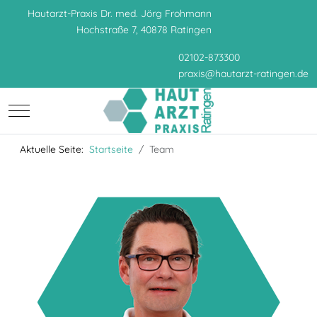
Hautarzt-Praxis Dr. med. Jörg Frohmann
Hochstraße 7, 40878 Ratingen
02102-873300
praxis
@
hautarzt-ratingen.de
Mobile Menu Toggle
Aktuelle Seite:
Startseite
Team