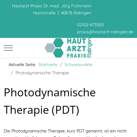
Hautarzt-Praxis Dr. med. Jörg Frohmann
Hochstraße 7, 40878 Ratingen
02102-873300
praxis
@
hautarzt-ratingen.de
Mobile Menu Toggle
Aktuelle Seite:
Startseite
Schwerpunkte
Photodynamische Therapie
Photodynamische
Therapie (PDT)
Die Photodynamische Therapie, kurz PDT genannt, ist ein nicht