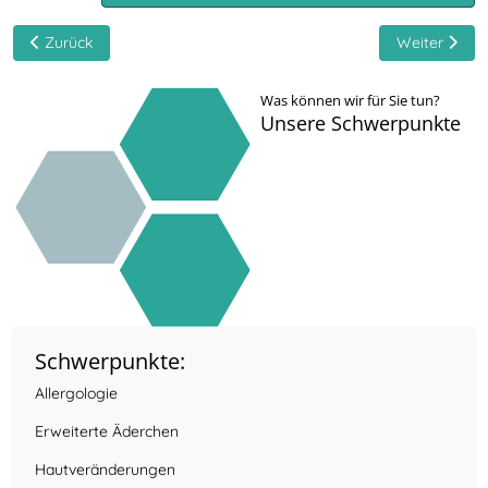
Vorheriger Beitrag: Operative Dermatologie
Nächster Bei
Zurück
Weiter
Was können wir für Sie tun?
Unsere Schwerpunkte
Schwerpunkte:
Allergologie
Erweiterte Äderchen
Hautveränderungen